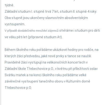
týdně.
Základní studium I. stupně trvá 7 let, studium II. stupně 4 roky.
Oba stupně jsou ukončeny slavnostním absolventským
vystoupením.
otvíráme i studium pro děti
V případě dostatečného množství zájemců
ve věku pěti let (přípravné studium At).
Během školního roku pořádáme ukázkové hodiny pro rodiče, na
kterých žáci předvedou, jaké nové prvky a tance se naučili.
Pravidelně žáci vystupují na velikonočních koncertech v
Základní škole Třebechovice p.O., v květnu při příležitosti oslav
Svátku matek a na konci školního roku pořádáme velké
závěrečné vystoupení tanečního oboru v Kulturním domě
Třebechovice p.O.