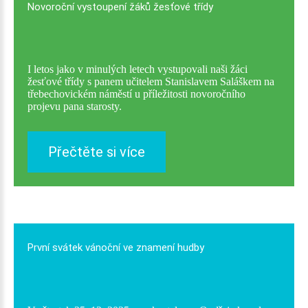
Novoroční
vystoupení
žáků
žesťové
třídy
I letos jako v minulých letech vystupovali naši žáci
žesťové třídy s panem učitelem Stanislavem Saláškem na
třebechovickém náměstí u příležitosti novoročního
projevu pana starosty.
Přečtěte si více
První
svátek
vánoční
ve
znamení
hudby