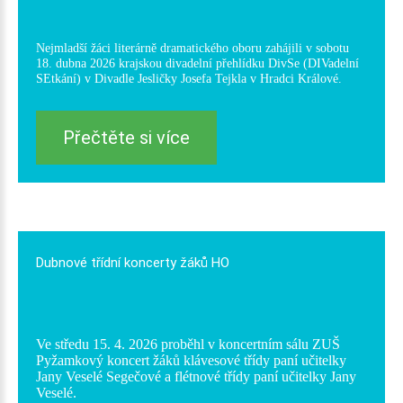
Nejmladší žáci literárně dramatického oboru zahájili v sobotu
18. dubna 2026 krajskou divadelní přehlídku DivSe (DIVadelní
SEtkání) v Divadle Jesličky Josefa Tejkla v Hradci Králové.
Přečtěte si více
Dubnové
třídní
koncerty
žáků
HO
Ve středu 15. 4. 2026 proběhl v koncertním sálu ZUŠ
Pyžamkový koncert žáků klávesové třídy paní učitelky
Jany Veselé Segečové a flétnové třídy paní učitelky Jany
Veselé.