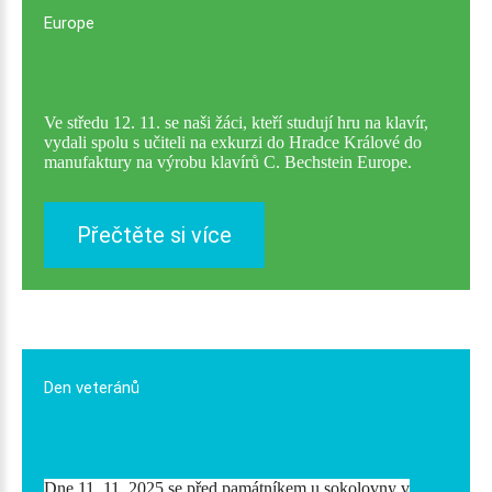
Europe
Ve středu 12. 11. se naši žáci, kteří studují hru na klavír,
vydali spolu s učiteli na exkurzi do Hradce Králové do
manufaktury na výrobu klavírů C. Bechstein Europe.
Přečtěte si více
Den
veteránů
Dne 11. 11. 2025 se před památníkem u sokolovny v