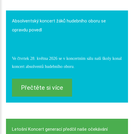
Absolventský
koncert
žáků
hudebního
oboru
se
opravdu
povedl
Ve čtvrtek 28. května 2026 se v koncertním sálu naší školy konal
koncert absolventů hudebního oboru.
Přečtěte si více
Letošní
Koncert
generací
předčil
naše
očekávání