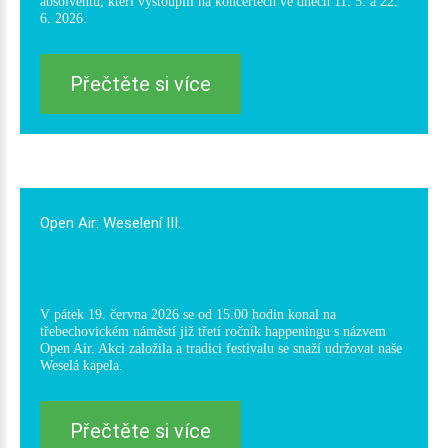
absolventů, kteří vystoupili na koncertech ve dnech 11. 5. a 22.
6. 2026.
Přečtěte si více
Open
Air:
Weselení
III.
V pátek 19. června 2026 se od 15.00 hodin konal na
třebechovickém náměstí již třetí ročník happeningu s názvem
Open Air. Akci založila a tradici festivalu se snaží udržovat naše
Weselá kapela.
Přečtěte si více