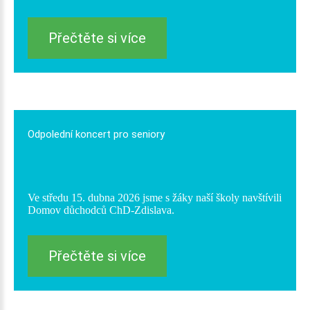
Přečtěte si více
Odpolední
koncert
pro
seniory
Ve středu 15. dubna 2026 jsme s žáky naší školy navštívili
Domov důchodců ChD-Zdislava.
Přečtěte si více