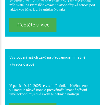
Ve čtvrtek 25. 12. 2025 se v kostele sv. Ondřeje konala
mše svatá, na které účinkovala Svatoondřejská schola pod
taktovkou Mgr. Bc. Františka Nováka.
Přečtěte si více
Vystoupení
našich
žáků
na
předvánočním
matiné
v Hradci
Králové
V pátek 19. 12. 2025 se v sálu Podnikatelského centra
v Hradci Králové konalo předvánoční matiné střední
uměleckoprůmyslové školy hudebních nástrojů.