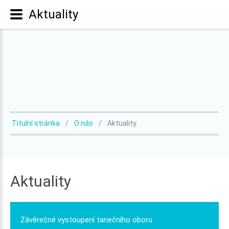
Aktuality
Titulní stránka
O nás
Aktuality
Aktuality
Závěrečné
vystoupení
tanečního
oboru