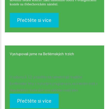
adventní neděle koncert žáků hudebního oboru v evangelickém
kostele na třebechovickém náměstí.
Přečtěte si více
Vystupovali
jsme
na
Betlémských
trzích
V sobotu 6. 12. proběhly na náměstí již tradiční
Betlémské trhy s bohatým programem, ve kterém měli v
dopoledních hodinách své okénko i naši žáci.
Přečtěte si více