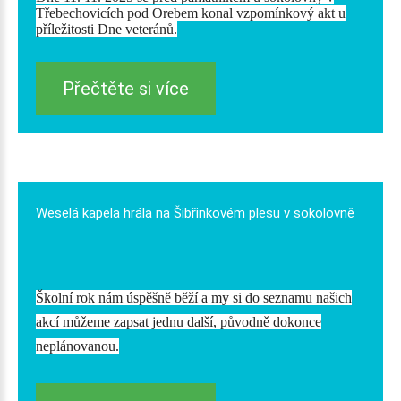
Třebechovicích pod Orebem konal vzpomínkový akt u
příležitosti Dne veteránů.
Přečtěte si více
Weselá
kapela
hrála
na
Šibřinkovém
plesu
v
sokolovně
Školní rok nám úspěšně běží a my si do seznamu našich
akcí můžeme zapsat jednu další, původně dokonce
neplánovanou.