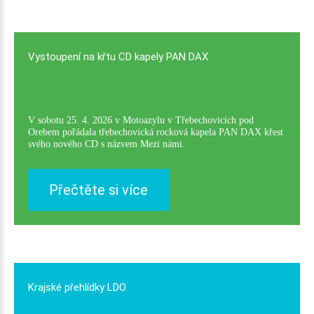
Vystoupení
na
křtu
CD
kapely
PAN
DAX
V sobotu 25. 4. 2026 v Motoazylu v Třebechovicích pod
Orebem pořádala třebechovická rocková kapela PAN DAX křest
svého nového CD s názvem Mezi námi.
Přečtěte si více
Krajské
přehlídky
LDO