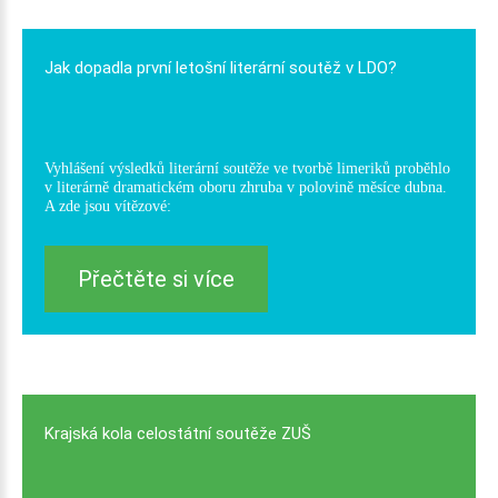
Jak
dopadla
první
letošní
literární
soutěž
v
LDO?
Vyhlášení výsledků literární soutěže ve tvorbě limeriků proběhlo
v literárně dramatickém oboru zhruba v polovině měsíce dubna.
A zde jsou vítězové:
Přečtěte si více
Krajská
kola
celostátní
soutěže
ZUŠ