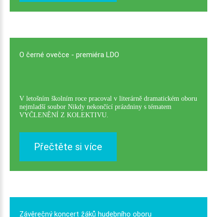
O
černé
ovečce
-
premiéra
LDO
V letošním školním roce pracoval v literárně dramatickém oboru
nejmladší soubor Nikdy nekončící prázdniny s tématem
VYČLENĚNÍ Z KOLEKTIVU.
Přečtěte si více
Závěrečný
koncert
žáků
hudebního
oboru