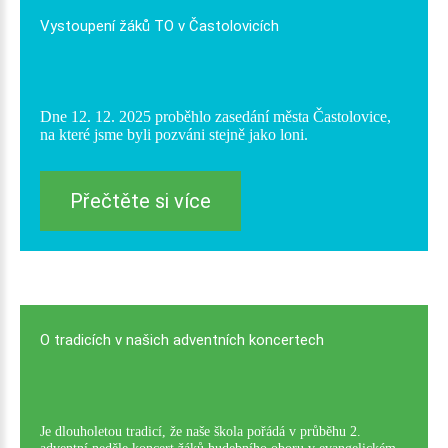
Vystoupení
žáků
TO
v
Častolovicích
Dne 12. 12. 2025 proběhlo zasedání města Častolovice,
na které jsme byli pozváni stejně jako loni.
Přečtěte si více
O
tradicích
v
našich
adventních
koncertech
Je dlouholetou tradicí, že naše škola pořádá v průběhu 2.