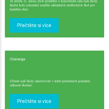
Ve středu 11. února 2026 proběhlo v koncertním sálu naší školy
školní kolo celostátní soutěže základních uměleckých škol pro
hudební obor.
Přečtěte si více
Charanga
Učitelé naší školy absolvovali v době pololetních prázdnin
odborné školení.
Přečtěte si více