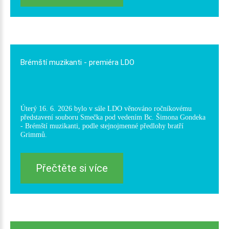
Brémští
muzikanti
-
premiéra
LDO
Úterý 16. 6. 2026 bylo v sále LDO věnováno ročníkovému
představení souboru Smečka pod vedením Bc. Šimona Gondeka
- Brémští muzikanti, podle stejnojmenné předlohy bratří
Grimmů.
Přečtěte si více