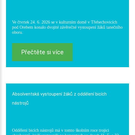
Ve čtvrtek 24. 6. 2026 se v kulturním domě v Třebechovicích
pod Orebem konalo dvojité závěrečné vystoupení žáků tanečního
oboru.
Přečtěte si více
Absolventská
vystoupení
žáků
z
oddělení
bicích
nástrojů
Oddělení bicích nástrojů má v tomto školním roce trojici