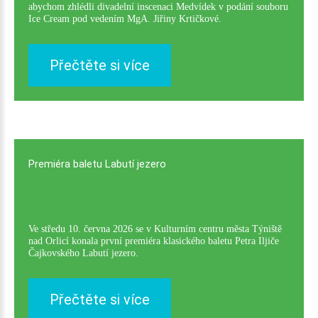
abychom zhlédli divadelní inscenaci Medvídek v podání souboru
Ice Cream pod vedením MgA. Jiřiny Krtičkové.
Přečtěte si více
Premiéra
baletu
Labutí
jezero
Ve středu 10. června 2026 se v Kulturním centru města Týniště
nad Orlicí konala první premiéra klasického baletu Petra Iljiče
Čajkovského Labutí jezero.
Přečtěte si více