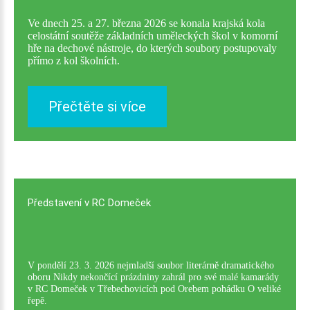
Ve dnech 25. a 27. března 2026 se konala krajská kola
celostátní soutěže základních uměleckých škol v komorní
hře na dechové nástroje, do kterých soubory postupovaly
přímo z kol školních.
Přečtěte si více
Představení
v
RC
Domeček
V pondělí 23. 3. 2026 nejmladší soubor literárně dramatického
oboru Nikdy nekončící prázdniny zahrál pro své malé kamarády
v RC Domeček v Třebechovicích pod Orebem pohádku O veliké
řepě.