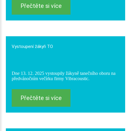
Přečtěte si více
Vystoupení
žákyň
TO
Dne 13. 12. 2025 vystoupily žákyně tanečního oboru na
předvánočním večírku firmy Vibracoustic.
Přečtěte si více