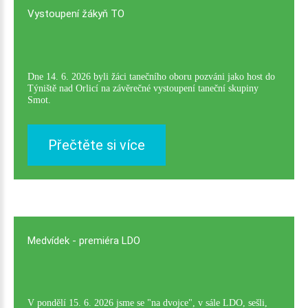
Vystoupení
žákyň
TO
Dne 14. 6. 2026 byli žáci tanečního oboru pozváni jako host do
Týniště nad Orlicí na závěrečné vystoupení taneční skupiny
Smot.
Přečtěte si více
Medvídek
-
premiéra
LDO
V pondělí 15. 6. 2026 jsme se "na dvojce", v sále LDO, sešli,