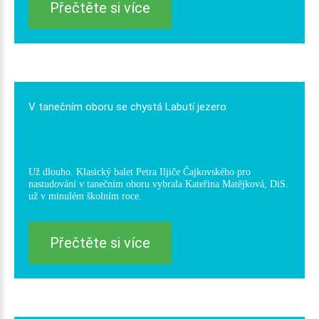
Přečtěte si více
V
tanečním
oboru
se
chystá
Labutí
jezero
Už dlouho. Klasický balet Petra Iljiče Čajkovského pro
nastudování v tanečním oboru vybrala Kateřina Matějková, DiS.
už v minulém školním roce.
Přečtěte si více