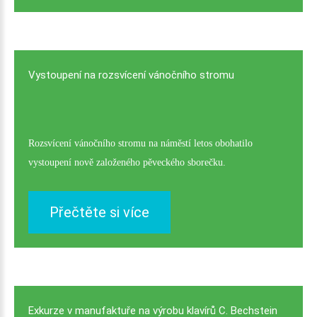
Vystoupení
na
rozsvícení
vánočního
stromu
Rozsvícení vánočního stromu na náměstí letos obohatilo
vystoupení nově založeného pěveckého sborečku.
Přečtěte si více
Exkurze
v
manufaktuře
na
výrobu
klavírů
C.
Bechstein