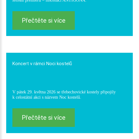
letošní premiéru – inscenaci ANTIGONA.
Přečtěte si více
Koncert
v
rámci
Noci
kostelů
V pátek 29. května 2026 se třebechovické kostely připojily
k celostátní akci s názvem Noc kostelů.
Přečtěte si více