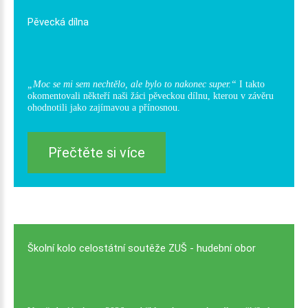
Pěvecká
dílna
„Moc se mi sem nechtělo, ale bylo to nakonec super.“
I takto
okomentovali někteří naši žáci pěveckou dílnu, kterou v závěru
ohodnotili jako zajímavou a přínosnou.
Přečtěte si více
Školní
kolo
celostátní
soutěže
ZUŠ
-
hudební
obor