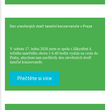
Den
otevřených
dveří
taneční
konzervatoře
v
Praze
V sobotu 17. ledna 2026 jsem se spolu s žákyněmi 4.
ročníku tanečního oboru v 6.40 hodin vydala na cestu do
Prahy, abychom tam navštívily den otevřených dveří
taneční konzervatoře.
Přečtěte si více