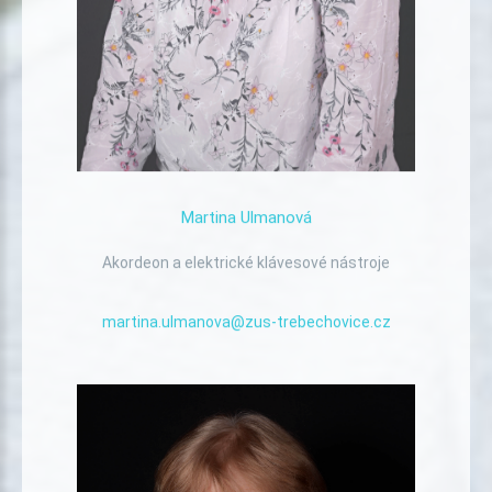
Martina
Ulmanová
Akordeon a elektrické klávesové nástroje
martina.ulmanova@zus-trebechovice.cz