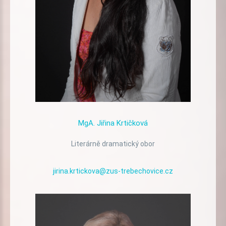
MgA.
Jiřina
Krtičková
Literárně dramatický obor
jirina.krtickova@zus-trebechovice.cz