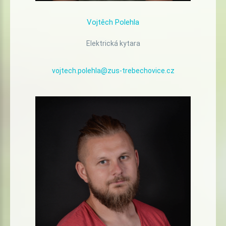
Vojtěch
Polehla
Elektrická kytara
vojtech.polehla@zus-trebechovice.cz