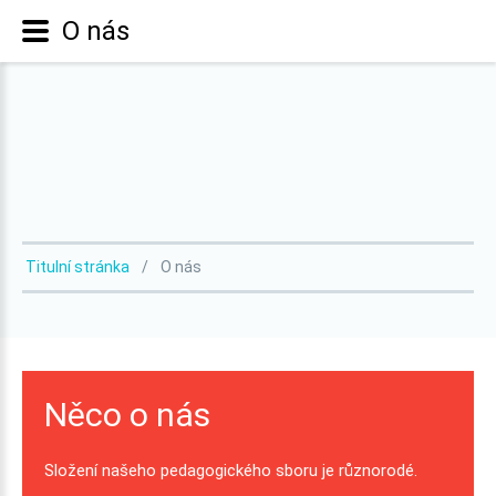
O nás
Titulní stránka
O nás
Něco
o
nás
Složení
našeho
pedagogického
sboru
je
různorodé.