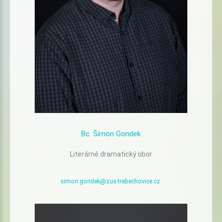
Bc.
Šimon
Gondek
Literárně dramatický obor
simon.gondek@zus-trebechovice.cz