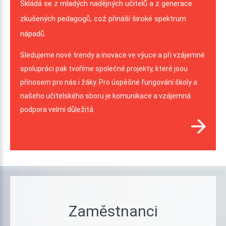
Skládá
se
z
mladých
nadějných
učitelů
a
z
generace
zkušených
pedagogů,
což
přináší
široké
spektrum
nápadů.
Sledujeme nové trendy a inovace ve výuce a při vzájemné
spolupráci pak tvoříme společné projekty, které jsou
přínosem pro nás i žáky. Pro úspěšné fungování školy a
našeho učitelského sboru je komunikace a vzájemná
podpora velmi důležitá.
Zaměstnanci