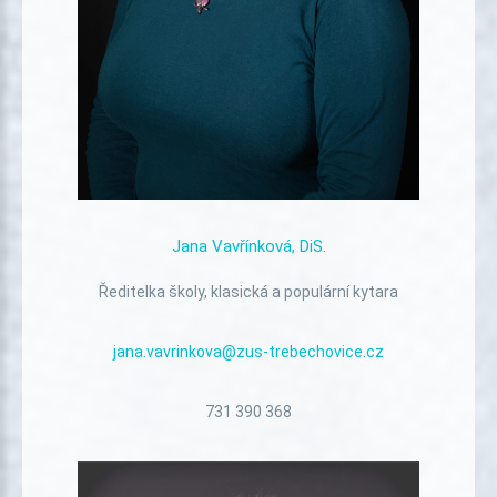
Jana
Vavřínková,
DiS.
Ředitelka školy, klasická a populární kytara
jana.vavrinkova@zus-trebechovice.cz
731 390 368