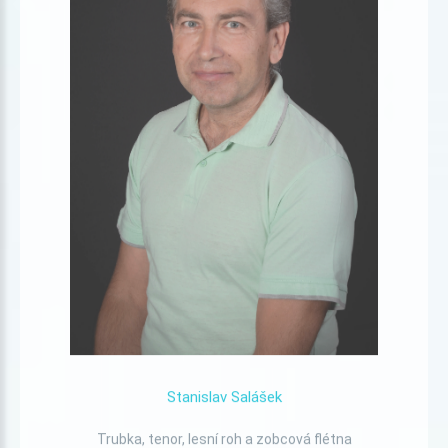
Stanislav
Salášek
Trubka, tenor, lesní roh a zobcová flétna