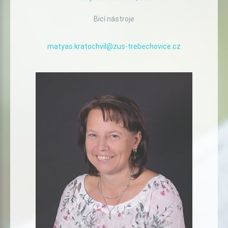
Matyáš
Kratochvíl,
DiS.
Bicí nástroje
matyas.kratochvil@zus-trebechovice.cz