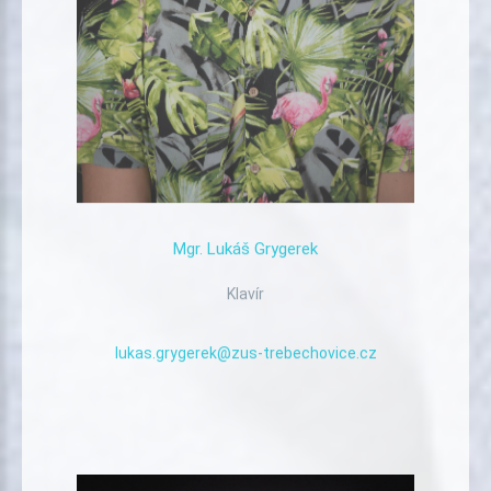
Mgr.
Lukáš
Grygerek
Klavír
lukas.grygerek@zus-trebechovice.cz