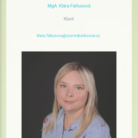
MgA.
Klára
Faltusová
Klavír
klara.faltusova@zus-trebechovice.cz