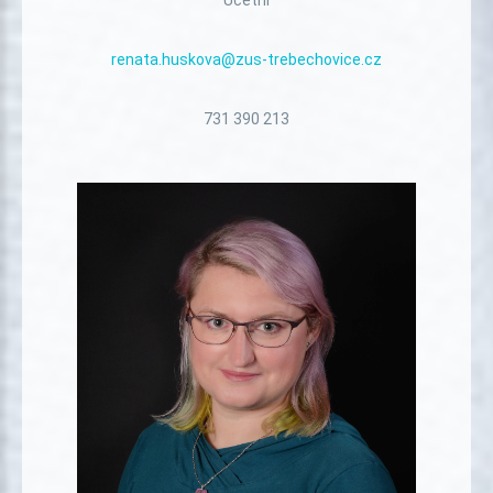
renata.huskova@zus-trebechovice.cz
731 390 213