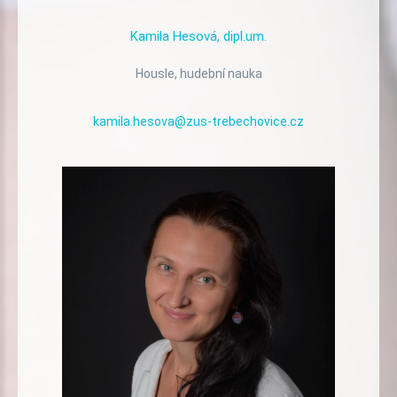
Kamila
Hesová,
dipl.um.
Housle, hudební nauka
kamila.hesova@zus-trebechovice.cz