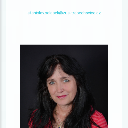
stanislav.salasek@zus-trebechovice.cz