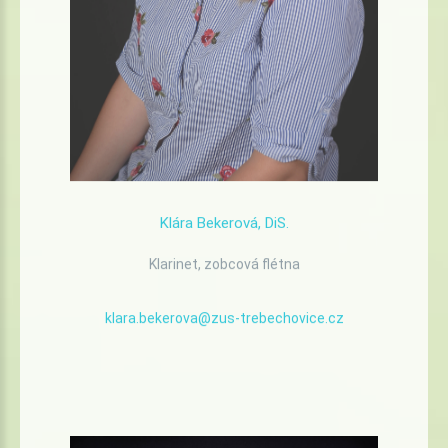
Klára
Bekerová,
DiS.
Klarinet, zobcová flétna
klara.bekerova@zus-trebechovice.cz