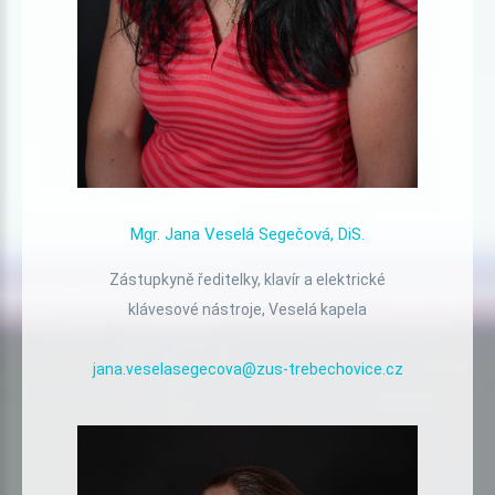
Mgr.
Jana
Veselá
Segečová,
DiS.
Zástupkyně ředitelky, klavír a elektrické
klávesové nástroje, Veselá kapela
jana.veselasegecova@zus-trebechovice.cz