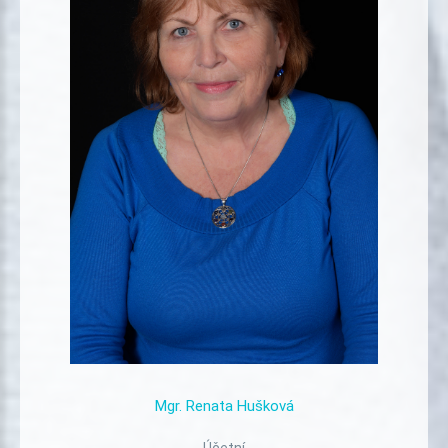
Mgr.
Renata
Hušková
Účetní