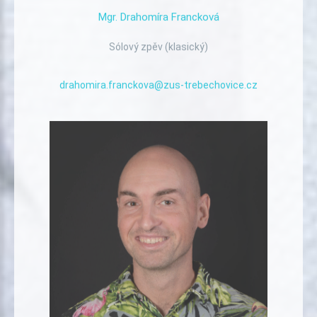
Mgr.
Drahomíra
Francková
Sólový zpěv (klasický)
drahomira.franckova@zus-trebechovice.cz