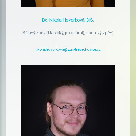
Bc.
Nikola
Hovorková,
DiS.
Sólový zpěv (klasický, populární), sborový zpěv)
nikola.hovorkova@zus-trebechovice.cz