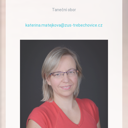
Taneční obor
katerina.matejkova@zus-trebechovice.cz