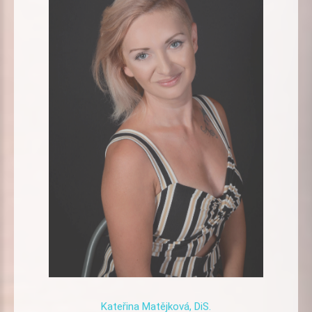
Kateřina
Matějková,
DiS.