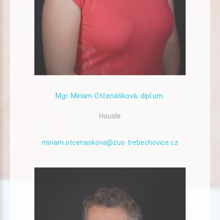
Mgr.
Miriam
Otčenášková,
dipl.um.
Housle
miriam.otcenaskova@zus-trebechovice.cz