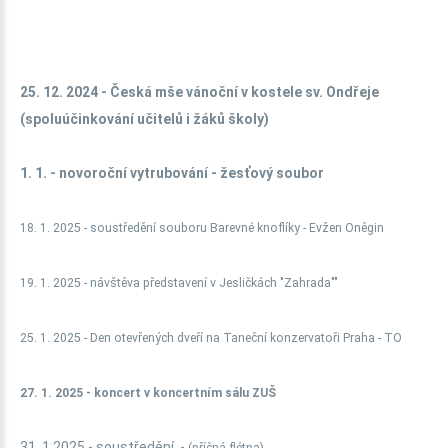
25. 12. 2024 - Česká mše vánoční v kostele sv. Ondřeje
(spoluúčinkování učitelů i žáků školy)
1. 1. - novoroční vytrubování - žesťový soubor
18. 1. 2025 - soustředění souboru Barevné knoflíky - Evžen Oněgin
19. 1. 2025 - návštěva představení v Jesličkách "Zahrada""
25. 1. 2025 - Den otevřených dveří na Taneční konzervatoři Praha - TO
27. 1. 2025 - koncert v koncertním sálu ZUŠ
31. 1.2025 - soustředění -