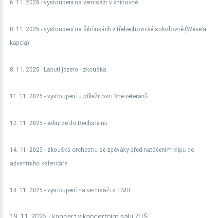
6. 11. 2025 - vystoupení na vernisáži v knihovně
8. 11. 2025 - vystoupení na šibřinkách v třebechovické sokolovně (Weselá
kapela)
8. 11. 2025 - Labutí jezero - zkouška
11. 11. 2025 - vystoupení u příležitosti Dne veteránů
12. 11. 2025 - exkurze do Bechsteinu
14. 11. 2025 - zkouška orchestru se zpěváky před natáčením klipu do
adventního kalendáře
18. 11. 2025 - vystoupení na vernisáži v TMB
19. 11. 2025 - koncert v koncertním sálu ZUŠ