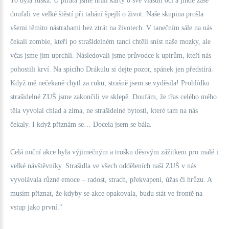
To byla fuška. U piráta jsme hráli karty o své vlastní oči a jinde zase
doufali ve velké štěstí při tahání špejlí o život. Naše skupina prošla
všemi těmito nástrahami bez ztrát na životech. V tanečním sále na nás
čekali zombie, kteří po strašidelném tanci chtěli sníst naše mozky, ale
včas jsme jim uprchli. Následovali jsme průvodce k upírům, kteří nás
pohostili krví. Na spícího Drákulu si dejte pozor, spánek jen předstírá.
Když mě nečekaně chytl za ruku, strašně jsem se vyděsila! Prohlídku
strašidelné ZUŠ jsme zakončili ve sklepě. Doufám, že třas celého mého
těla vyvolal chlad a zima, ne strašidelné bytosti, které tam na nás
čekaly. I když přiznám se… Docela jsem se bála.
Celá noční akce byla výjimečným a trošku děsivým zážitkem pro malé i
velké návštěvníky. Strašidla ve všech odděleních naší ZUŠ v nás
vyvolávala různé emoce – radost, strach, překvapení, úžas či hrůzu. A
musím přiznat, že kdyby se akce opakovala, budu stát ve frontě na
vstup jako první."