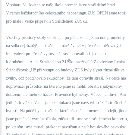
V sobotu 31. května se naše škola proměnila ve strašidelný hrad.
V rámci každoročního celostátního happeningu ZUŠ OPEN jsme totiž
pro malé i velké připravili Strašidelnou ZUŠku.
Všechny prostory školy od sklepu po půdu se na jednu noc proměnily
na sídla nejrůznějších strašidel a návštěvníci v přesně odměřovaných
intervalech po přesně vymezené trase putovali od jednoho
k druhému… A jak Strašidelnou ZUŠku prožívali? Za všechny Lenka
Štěpničková: „Už při vstupu do budovy ZUŠ byly slyšet různé děsivé
zvuky, což podtrhovalo skutečnost, že tam opravdu straší. Na cestě nás
doprovázel průvodce, na kterého jsme se mohli obrátit s jakýmkoliv
dotazem, ale mělo to háček. Průvodce byl němý. Vůbec nemluvil. Ani
jediné slovíčko. V malých skupinkách jsme navštívili různé strašidelné
bytosti. Na půdě byla strašidla, která nás málem nenechala odejít, jinde
jsme pomáhali vymítat ďábla, zúčastnili jsme se strašidelného koncertu,
po kterém jsme museli překonat pavučinu a najít houslového pavouka…