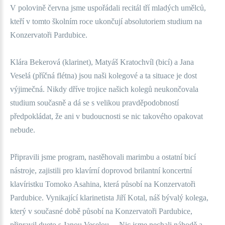
V polovině června jsme uspořádali recitál tří mladých umělců,
kteří v tomto školním roce ukončují absolutoriem studium na
Konzervatoři Pardubice.
Klára Bekerová (klarinet), Matyáš Kratochvíl (bicí) a Jana
Veselá (příčná flétna) jsou naši kolegové a ta situace je dost
výjimečná. Nikdy dříve trojice našich kolegů neukončovala
studium současně a dá se s velikou pravděpodobností
předpokládat, že ani v budoucnosti se nic takového opakovat
nebude.
Připravili jsme program, nastěhovali marimbu a ostatní bicí
nástroje, zajistili pro klavírní doprovod brilantní koncertní
klavíristku Tomoko Asahina, která působí na Konzervatoři
Pardubice. Vynikající klarinetista Jiří Kotal, náš bývalý kolega,
který v současné době působí na Konzervatoři Pardubice,
připravil dueto s Janou Veselou… Nic jsme nechali náhodě a