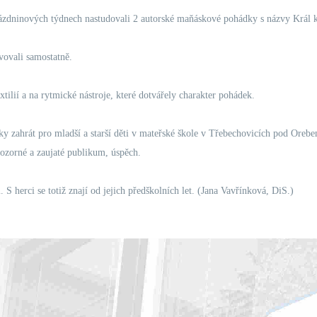
ázdninových týdnech nastudovali 2 autorské maňáskové pohádky s názvy Král k
avovali samostatně.
xtilií a na rytmické nástroje, které dotvářely charakter pohádek.
 zahrát pro mladší a starší děti v mateřské škole v Třebechovicích pod Orebem
pozorné a zaujaté publikum, úspěch.
S herci se totiž znají od jejich předškolních let. (Jana Vavřínková, DiS.)