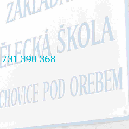
731
390
368