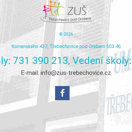
©
2026
Komenského 437, Třebechovice pod Orebem 503 46
ly:
731
390
213,
Vedení
školy:
E-mail:
info@zus-trebechovice.cz