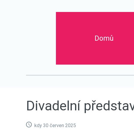
Domů
Titulní stránka
O nás
Aktuality
Divadelní pře
Divadelní
předsta
kdy 30 červen 2025