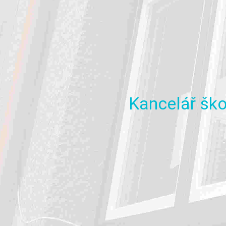
Kancelář
ško