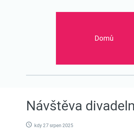
Domů
Titulní stránka
O nás
Aktuality
Návštěva div
Návštěva
divadel
kdy 27 srpen 2025