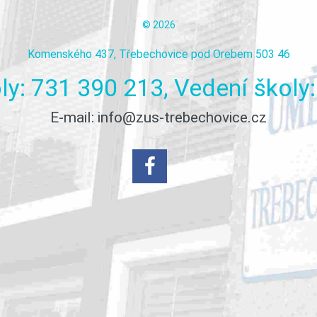
©
2026
Komenského 437, Třebechovice pod Orebem 503 46
ly:
731
390
213,
Vedení
školy:
E-mail:
info@zus-trebechovice.cz