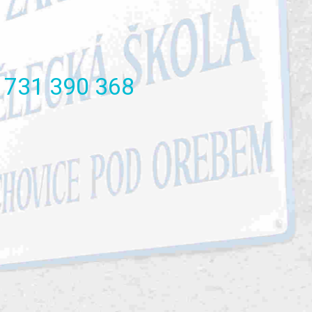
731
390
368