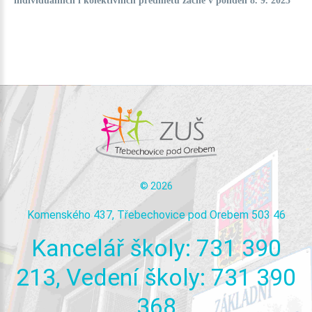
individuálních i kolektivních předmětů začne v pondělí 8. 9. 2025
©
2026
Komenského 437, Třebechovice pod Orebem 503 46
Kancelář
školy:
731
390
213,
Vedení
školy:
731
390
368