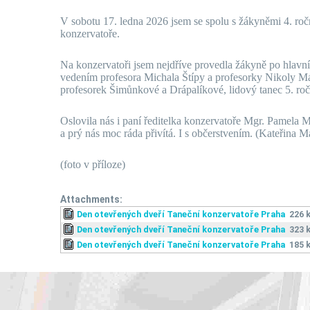
V sobotu 17. ledna 2026 jsem se spolu s žákyněmi 4. roč
konzervatoře.
Na konzervatoři jsem nejdříve provedla žákyně po hlavní 
vedením profesora Michala Štípy a profesorky Nikoly Má
profesorek Šimůnkové a Drápalíkové, lidový tanec 5. ro
Oslovila nás i paní ředitelka konzervatoře Mgr. Pamela M
a prý nás moc ráda přivítá. I s občerstvením. (Kateřina M
(foto v příloze)
Attachments:
Den otevřených dveří Taneční konzervatoře Praha
226 
Den otevřených dveří Taneční konzervatoře Praha
323 
Den otevřených dveří Taneční konzervatoře Praha
185 