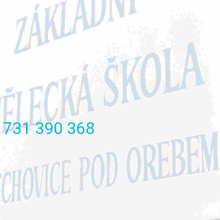
731
390
368