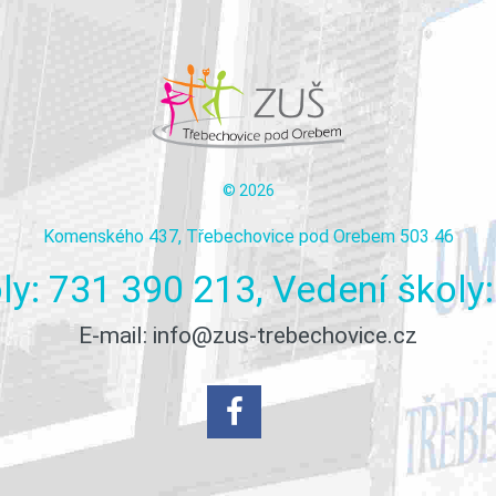
©
2026
Komenského 437, Třebechovice pod Orebem 503 46
ly:
731
390
213,
Vedení
školy:
E-mail:
info@zus-trebechovice.cz