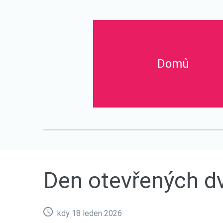
Domů
Titulní stránka
O nás
Aktuality
Den otevřený
Den
otevřených
d
kdy 18 leden 2026