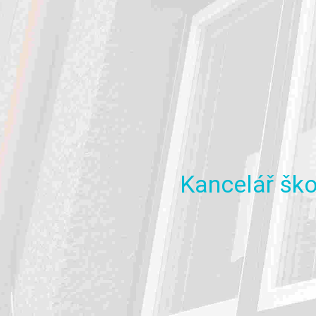
Kancelář
ško