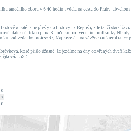
níku tanečního oboru v 6.40 hodin vydala na cestu do Prahy, abychom t
budově a poté jsme přešly do budovy na Rejdišti, kde tančí starší žáci.
rové, dále scénickou praxi 8. ročníku pod vedením profesorky Nikoly
čníku pod vedením profesorky Kaprasové a na závěr charakterní tance
orávková, které přišlo úžasné, že jezdíme na dny otevřených dveří každ
atějková, DiS.)
kB
kB
kB