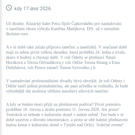
kdy 17 únor 2026
Už dlouho. Klasický balet Petra Iljiče Čajkovského pro nastudování
v tanečním oboru vybrala Kateřina Matějková, DiS. už v minulém
školním roce.
A v té době také začala příprava
tanečnic a tanečníků. V současné době
mají za sebou první velkou zkoušku, která proběhla 24. ledna a trvala
skoro 4 hodiny a chystají další. V roli Odetty se představí Natali
Horáková a Tereza Otčenášková,v roli Odilie Tereza Hoang a Ema
Doležalová, roli Prince zatančí Šimon Syrovátko j.h.
V nastudování profesionálními divadly bývá obvyklé, že roli Odetty i
Odilie tančí jediná primabalerína, ale paní učitelka se rozhodla, že bude
výhodnější dát možnost většímu množství sólových tanečnic.
A kdy se budete moci přijít na představení podívat? První premiéra
proběhne 10. června a druhá premiéra 11. června 2026. Ale pozor!
Tentokrát to nebude v kulturním domě v našem městě. Ten bude v té
době uzavřen z důvodu rekonstrukce, a proto se obě baletní představení
budou konat v kulturním domě v Týništi nad Orlicí. Srdečně zveme!