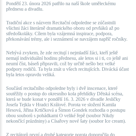
Pondělí 23. února 2026 patřilo na naší škole uměleckému
přednesu a divadlu.
Tradiční akce s názvem Recitační odpoledne se zúčastnili
všichni žáci literárně dramatického oboru od prvňáků až po
středoškoláky. Cílem byla vzájemná inspirace, podpora,
překonávání trémy, ale i seznámení se navzájem napříč ročníky.
Nebývá zvykem, že zde recitují i nejmladší žáci, kteří ještě
nemají individuální hodinu přednesu, ale letos si i ti, co ještě ani
neumí číst, báseň připravili, což by určitě nešlo bez velké
podpory rodičů. Ta byla znát u všech recitujících. Divácká účast
byla letos opravdu veliká.
Součástí recitačního odpoledne byly i dvě inscenace, které
soutěžily o postup do okresního kola přehlídky Dětská scéna,
která se bude konat v pondělí 16. 3. 2026 v divadle Jesličky
Josefa Tejkla v Hradci Králové.
Porota ve složení Kamila
Hesová, Jiřina Krtičková a Šimon Gondek rozhodla o postupu
obou souborů s pohádkami O veliké řepě (soubor Nikdy
nekončící prázdniny) a Císařovy nové šaty (soubor Ice cream).
Z recitátorů první a druhé kategorie porota doporučila do