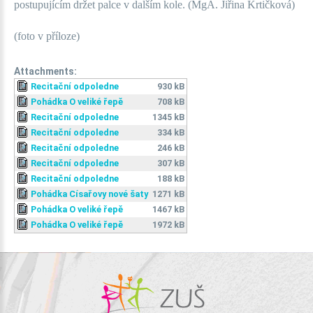
postupujícím držet palce v dalším kole. (MgA. Jiřina Krtičková)
(foto v příloze)
Attachments:
Recitační odpoledne
930 kB
Pohádka O veliké řepě
708 kB
Recitační odpoledne
1345 kB
Recitační odpoledne
334 kB
Recitační odpoledne
246 kB
Recitační odpoledne
307 kB
Recitační odpoledne
188 kB
Pohádka Císařovy nové šaty
1271 kB
Pohádka O veliké řepě
1467 kB
Pohádka O veliké řepě
1972 kB