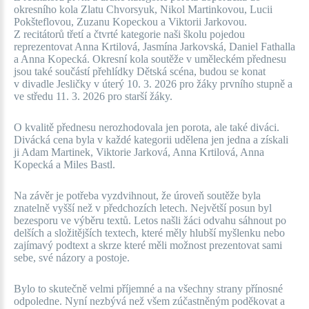
okresního kola Zlatu Chvorsyuk, Nikol Martinkovou, Lucii
Pokšteflovou, Zuzanu Kopeckou a Viktorii Jarkovou.
Z recitátorů třetí a čtvrté kategorie naši školu pojedou
reprezentovat Anna Krtilová, Jasmína Jarkovská, Daniel Fathalla
a Anna Kopecká. Okresní kola soutěže v uměleckém přednesu
jsou také součástí přehlídky Dětská scéna, budou se konat
v divadle Jesličky v úterý 10. 3. 2026 pro žáky prvního stupně a
ve středu 11. 3. 2026 pro starší žáky.
O kvalitě přednesu nerozhodovala jen porota, ale také diváci.
Divácká cena byla v každé kategorii udělena jen jedna a získali
ji Adam Martinek, Viktorie Jarková, Anna Krtilová, Anna
Kopecká a Miles Bastl.
Na závěr je potřeba vyzdvihnout, že úroveň soutěže byla
znatelně vyšší než v předchozích letech. Největší posun byl
bezesporu ve výběru textů. Letos našli žáci odvahu sáhnout po
delších a složitějších textech, které měly hlubší myšlenku nebo
zajímavý podtext a skrze které měli možnost prezentovat sami
sebe, své názory a postoje.
Bylo to skutečně velmi příjemné a na všechny strany přínosné
odpoledne. Nyní nezbývá než všem zúčastněným poděkovat a