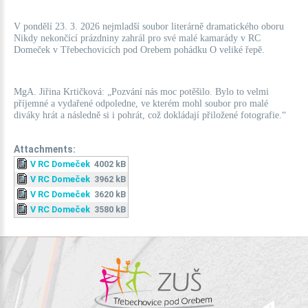
V pondělí 23. 3. 2026 nejmladší soubor literárně dramatického oboru
Nikdy nekončící prázdniny zahrál pro své malé kamarády v RC
Domeček v Třebechovicích pod Orebem pohádku O veliké řepě.
MgA. Jiřina Krtičková: „Pozvání nás moc potěšilo. Bylo to velmi
příjemné a vydařené odpoledne, ve kterém mohl soubor pro malé
diváky hrát a následně si i pohrát, což dokládají přiložené fotografie.“
Attachments:
V RC Domeček
4002 kB
V RC Domeček
3962 kB
V RC Domeček
3620 kB
V RC Domeček
3580 kB