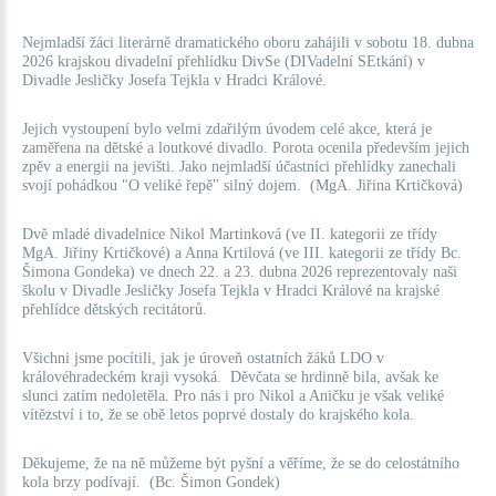
Nejmladší žáci literárně dramatického oboru zahájili v sobotu 18. dubna
2026 krajskou divadelní přehlídku DivSe (DIVadelní SEtkání) v
Divadle Jesličky Josefa Tejkla v Hradci Králové.
Jejich vystoupení bylo velmi zdařilým úvodem celé akce, která je
zaměřena na dětské a loutkové divadlo. Porota ocenila především jejich
zpěv a energii na jevišti. Jako nejmladší účastníci přehlídky zanechali
svojí pohádkou "O veliké řepě" silný dojem.
(MgA. Jiřina Krtičková)
Dvě mladé divadelnice Nikol Martinková (ve II. kategorii ze třídy
MgA. Jiřiny Krtičkové) a Anna Krtilová (ve III. kategorii ze třídy Bc.
Šimona Gondeka) ve dnech 22. a 23. dubna 2026 reprezentovaly naši
školu v Divadle Jesličky Josefa Tejkla v Hradci Králové na krajské
přehlídce dětských recitátorů.
Všichni jsme pocítili, jak je úroveň ostatních žáků LDO v
královéhradeckém kraji vysoká.
Děvčata se hrdinně bila, avšak ke
slunci zatím nedoletěla. Pro nás i pro Nikol a Aničku je však veliké
vítězství i to, že se obě letos poprvé dostaly do krajského kola.
Děkujeme, že na ně můžeme být pyšní a věříme, že se do celostátního
kola brzy podívají. (Bc. Šimon Gondek)