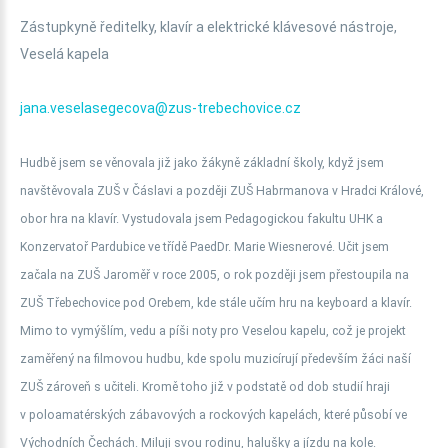
Zástupkyně ředitelky, klavír a elektrické klávesové nástroje,
Veselá kapela
jana.veselasegecova@zus-trebechovice.cz
Hudbě jsem se věnovala již jako žákyně základní školy, když jsem
navštěvovala ZUŠ v Čáslavi a později ZUŠ Habrmanova v Hradci Králové,
obor hra na klavír. Vystudovala jsem Pedagogickou fakultu UHK a
Konzervatoř Pardubice ve třídě PaedDr. Marie Wiesnerové. Učit jsem
začala na ZUŠ Jaroměř v roce 2005, o rok později jsem přestoupila na
ZUŠ Třebechovice pod Orebem, kde stále učím hru na keyboard a klavír.
Mimo to vymýšlím, vedu a píši noty pro Veselou kapelu, což je projekt
zaměřený na filmovou hudbu, kde spolu muzicírují především žáci naší
ZUŠ zároveň s učiteli. Kromě toho již v podstatě od dob studií hraji
v poloamatérských zábavových a rockových kapelách, které působí ve
Východních Čechách. Miluji svou rodinu, halušky a jízdu na kole.