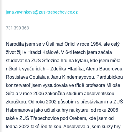
jana.vavrinkova@zus-trebechovice.cz
731 390 368
Narodila jsem se v Ústí nad Orlicí v roce 1984, ale celý
život žiji v Hradci Králové. V 6-ti letech jsem začala
studovat na ZUŠ Střezina hru na kytaru, kde jsem měla
několik vyučujících – Zdeňka Hladíka, Alenu Bauerovou,
Rostislava Coufala a Janu Kindernayovou. Pardubickou
konzervatoř jsem vystudovala ve třídě profesora Miloše
Šíra a v roce 2006 zakončila studium absolventskou
zkouškou. Od roku 2002 působím s přestávkami na ZUŠ
Habrmanova jako učitelka hry na kytaru, od roku 2006
také v ZUŠ Třebechovice pod Orebem, kde jsem od
ledna 2022 také ředitelkou. Absolvovala jsem kurzy hry