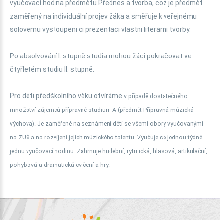
vyučovací hodina předmětu Přednes a tvorba, což je předmět
zaměřený na individuální projev žáka a směřuje k veřejnému
sólovému vystoupení či prezentaci vlastní literární tvorby.
Po absolvování I. stupně studia mohou žáci pokračovat ve
čtyřletém studiu II. stupně.
Pro děti předškolního věku otvíráme
v případě dostatečného
množství zájemců
přípravné studium A (předmět Přípravná múzická
výchova). Je zaměřené na seznámení dětí se všemi obory vyučovanými
na ZUŠ a na rozvíjení jejich múzického talentu. Vyučuje se jednou týdně
jednu vyučovací hodinu. Zahrnuje hudební, rytmická, hlasová, artikulační,
pohybová a dramatická cvičení a hry.