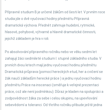
Přípravné studium B je určené žákům od šesti let. V prvním roce
studia jde o dvě vyučovací hodiny předmětu Přípravná
dramatická výchova. Přednět zahrnuje hudební, rytmické,
hlasové, pohybové, výtvarné a hlavně dramatické činnosti,
jejichž základem je hra v roli.
Po absolvování přípravného ročníku nebo ve věku sedmi let
zahajují žáci sedmileté studium I. stupně základního studia. V
prvních dvou letech mají jednu vyučovací hodinu předmětu
Dramatická průprava (pomocí hereckých etud, her a cvičení se
žák naučí základům herecké práce ) a jednu vyučovací hodinu
předmětu Práce na inscenaci (směřuje k veřejné prezentaci
práce, což ale není podmínkou). Důraz je kladen na spolupráci a
zodpovědnost žáka za sebe i celou skupinu, na upevňování
sebevědomí a toleranci. Od třetího ročníku přibude ještě jedna