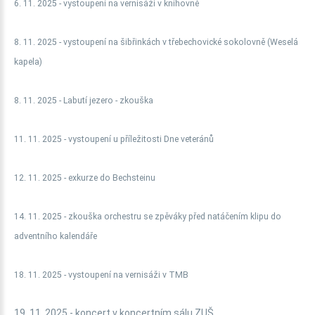
6. 11. 2025 - vystoupení na vernisáži v knihovně
8. 11. 2025 - vystoupení na šibřinkách v třebechovické sokolovně (Weselá
kapela)
8. 11. 2025 - Labutí jezero - zkouška
11. 11. 2025 - vystoupení u příležitosti Dne veteránů
12. 11. 2025 - exkurze do Bechsteinu
14. 11. 2025 - zkouška orchestru se zpěváky před natáčením klipu do
adventního kalendáře
18. 11. 2025 - vystoupení na vernisáži v TMB
19. 11. 2025 - koncert v koncertním sálu ZUŠ