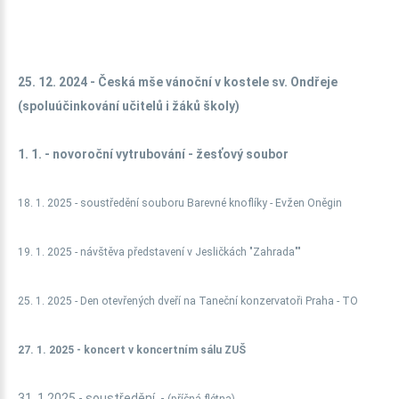
25. 12. 2024 - Česká mše vánoční v kostele sv. Ondřeje
(spoluúčinkování učitelů i žáků školy)
1. 1. - novoroční vytrubování - žesťový soubor
18. 1. 2025 - soustředění souboru Barevné knoflíky - Evžen Oněgin
19. 1. 2025 - návštěva představení v Jesličkách "Zahrada""
25. 1. 2025 - Den otevřených dveří na Taneční konzervatoři Praha - TO
27. 1. 2025 - koncert v koncertním sálu ZUŠ
31. 1.2025 - soustředění -