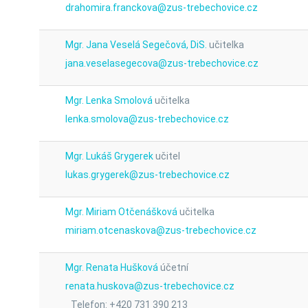
drahomira.franckova@zus-trebechovice.cz
Mgr. Jana Veselá Segečová, DiS.
učitelka
jana.veselasegecova@zus-trebechovice.cz
Mgr. Lenka Smolová
učitelka
lenka.smolova@zus-trebechovice.cz
Mgr. Lukáš Grygerek
učitel
lukas.grygerek@zus-trebechovice.cz
Mgr. Miriam Otčenášková
učitelka
miriam.otcenaskova@zus-trebechovice.cz
Mgr. Renata Hušková
účetní
renata.huskova@zus-trebechovice.cz
Telefon: +420 731 390 213