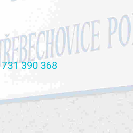
731
390
368