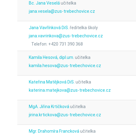
Bc. Jana Veselá
učitelka
jana.vesela@zus-trebechovice.cz
Jana Vavřínková DiS.
ředitelka školy
jana.vavrinkova@zus-trebechovice.cz
Telefon: +420 731 390 368
Kamila Hesová, dipl.um.
učitelka
kamila.hesova@zus-trebechovice.cz
Kateřina Matějková DiS.
učitelka
katerina.matejkova@zus-trebechovice.cz
MgA. Jiřina Krtičková
učitelka
jirina.krtickova@zus-trebechovice.cz
Mgr. Drahomíra Francková
učitelka