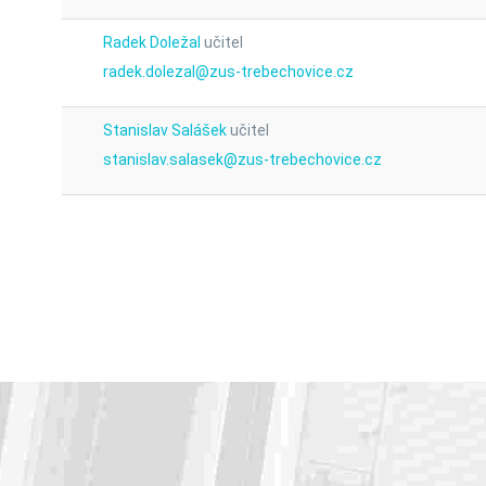
Radek Doležal
učitel
radek.dolezal@zus-trebechovice.cz
Stanislav Salášek
učitel
stanislav.salasek@zus-trebechovice.cz