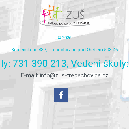
©
2026
Komenského 437, Třebechovice pod Orebem 503 46
ly:
731
390
213,
Vedení
školy:
E-mail:
info@zus-trebechovice.cz