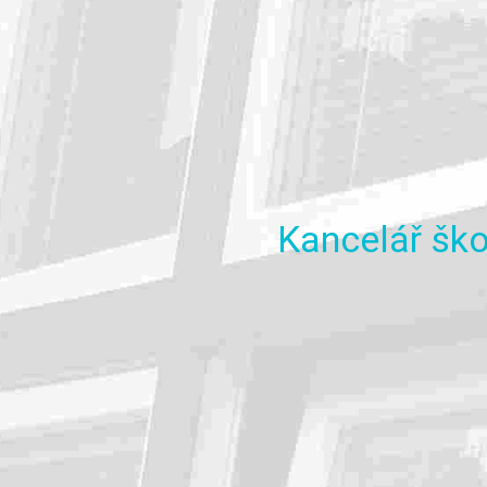
Kancelář
ško