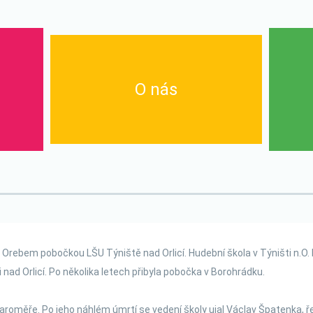
O nás
Historie
Zaměstnanci
Přihlášení
Galerie
Aktuality
em pobočkou LŠU Týniště nad Orlicí. Hudební škola v Týništi n.O. 
Co, kdy, kde?
ad Orlicí. Po několika letech přibyla pobočka v Borohrádku.
Dokumenty
Přihlášky online
Jaroměře. Po jeho náhlém úmrtí se vedení školy ujal Václav Špatenka, 