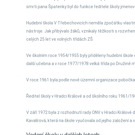
smrti pana Špatenky byl do funkce ředitele školy jmeno
Hudební škola V Třebechovicích neměla zpočátku vlastní u
nástroje. Jak přibývalo žáků, vznikaly těžkosti s rozvrh
celých 25 let ve volných třídách ZŠ.
Ve školním roce 1954/1955 byly přiděleny hudební škole
další učebna a v roce 1977/1978 velká třída po Družině m
V roce 1961 byla podle nové územní organizace pobočka v
Ředitel školy v Hradci Králové a od školního roku 1961/19
V září 1972 byla z rozhodnutí rady ONV v Hradci Králové
Kavalírová, která na škole vyučovala od jejího založení a 