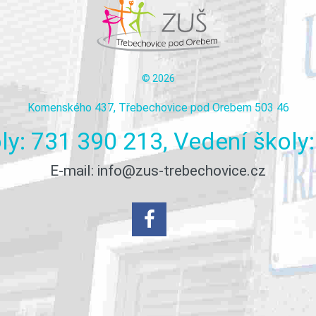
©
2026
Komenského 437, Třebechovice pod Orebem 503 46
ly:
731
390
213,
Vedení
školy:
E-mail:
info@zus-trebechovice.cz