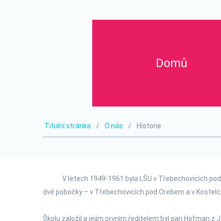
Domů
Titulní stránka
O nás
Historie
V letech 1949-1961 byla LŠU v Třebechovicích pod Oreb
dvě pobočky – v Třebechovicích pod Orebem a v Kostelci n
Školu založil a jejím prvním ředitelem byl pan Hofman z 