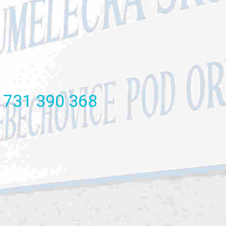
731
390
368