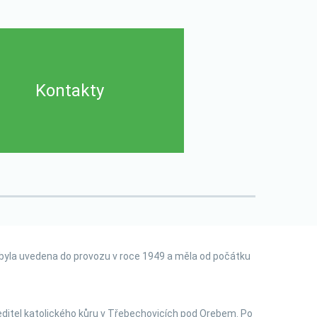
Kontakty
byla uvedena do provozu v roce 1949 a měla od počátku
ředitel katolického kůru v Třebechovicích pod Orebem. Po