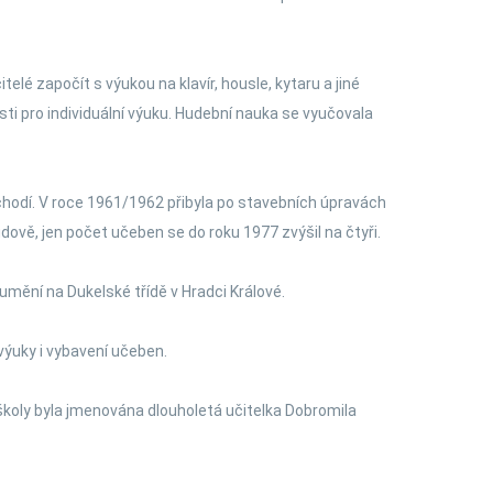
é započít s výukou na klavír, housle, kytaru a jiné
ti pro individuální výuku. Hudební nauka se vyučovala
hodí. V roce 1961/1962 přibyla po stavebních úpravách
ově, jen počet učeben se do roku 1977 zvýšil na čtyři.
umění na Dukelské třídě v Hradci Králové.
 výuky i vybavení učeben.
školy byla jmenována dlouholetá učitelka Dobromila