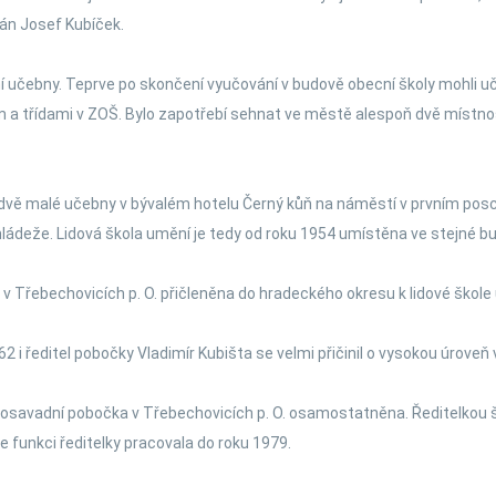
ván Josef Kubíček.
čebny. Teprve po skončení vyučování v budově obecní školy mohli učitel
em a třídami v ZOŠ. Bylo zapotřebí sehnat ve městě alespoň dvě místnos
 dvě malé učebny v bývalém hotelu Černý kůň na náměstí v prvním posc
ládeže. Lidová škola umění je tedy od roku 1954 umístěna ve stejné bud
 Třebechovicích p. O. přičleněna do hradeckého okresu k lidové škole 
62 i ředitel pobočky Vladimír Kubišta se velmi přičinil o vysokou úroveň
 dosavadní pobočka v Třebechovicích p. O. osamostatněna. Ředitelkou 
ve funkci ředitelky pracovala do roku 1979.