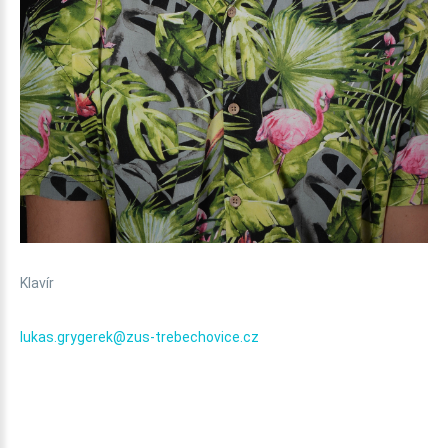
Klavír
lukas.grygerek@zus-trebechovice.cz