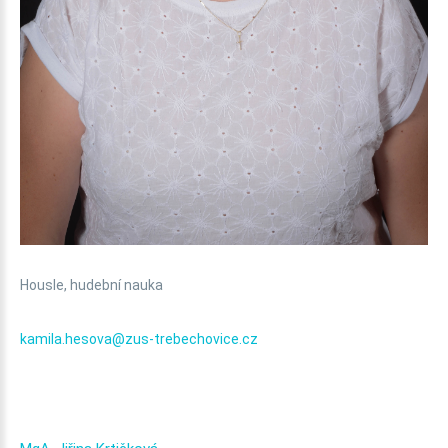
Housle, hudební nauka
kamila.hesova@zus-trebechovice.cz