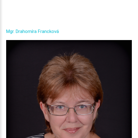
Mgr.
Drahomíra
Francková