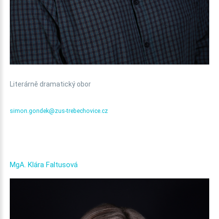
Literárně dramatický obor
simon.gondek@zus-trebechovice.cz
MgA.
Klára
Faltusová