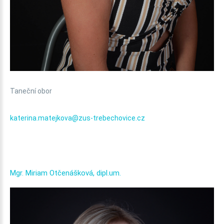
Taneční obor
katerina.matejkova@zus-trebechovice.cz
Mgr.
Miriam
Otčenášková,
dipl.um.