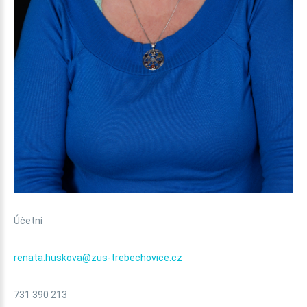
Účetní
renata.huskova@zus-trebechovice.cz
731 390 213