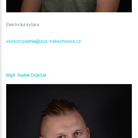
Elektrická kytara
vojtech.polehla@zus-trebechovice.cz
MgA.
Radek
Doležal