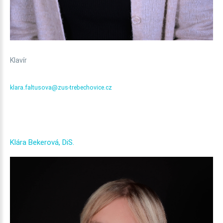
Klavír
klara.faltusova@zus-trebechovice.cz
Klára
Bekerová,
DiS.