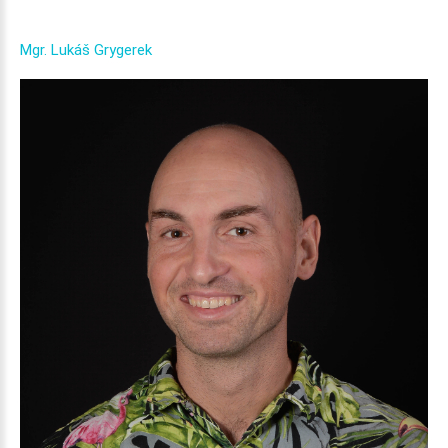
Mgr.
Lukáš
Grygerek