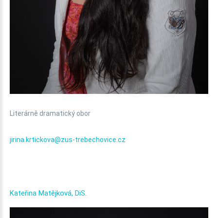
Literárně dramatický obor
jirina.krtickova@zus-trebechovice.cz
Kateřina
Matějková,
DiS.