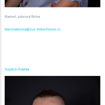
Klarinet, zobcová flétna
klara.bekerova@zus-trebechovice.cz
Vojtěch
Polehla