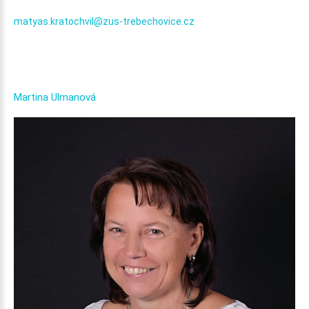
matyas.kratochvil@zus-trebechovice.cz
Martina
Ulmanová