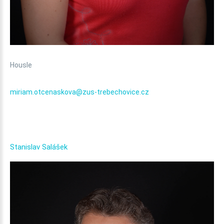
Housle
miriam.otcenaskova@zus-trebechovice.cz
Stanislav
Salášek