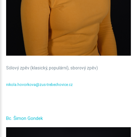
Sólový zpěv (klasický, populární), sborový zpěv)
nikola.hovorkova@zus-trebechovice.cz
Bc.
Šimon
Gondek