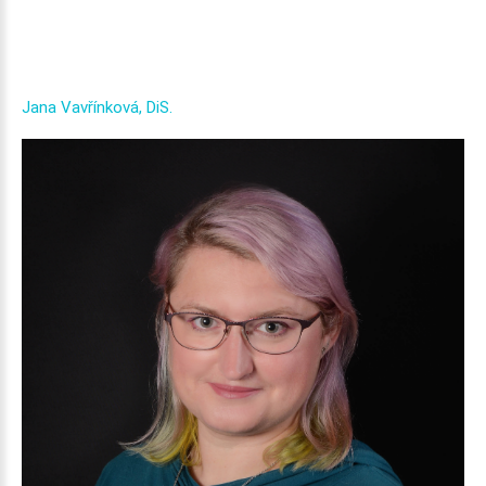
Jana
Vavřínková,
DiS.