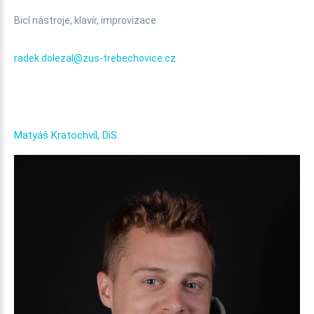
Bicí nástroje, klavír, improvizace
radek.dolezal@zus-trebechovice.cz
Matyáš
Kratochvíl,
DiS.