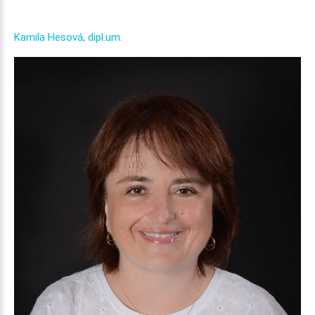
Kamila
Hesová,
dipl.um.