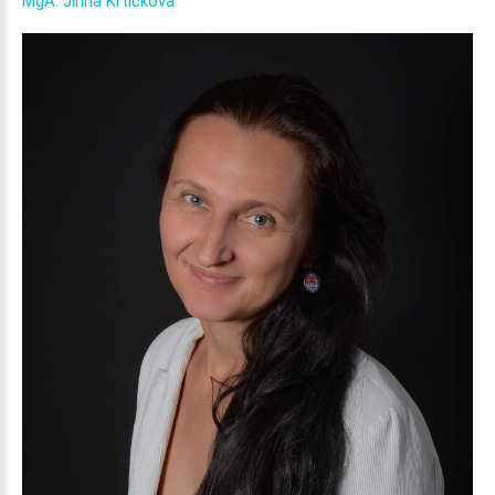
MgA.
Jiřina
Krtičková