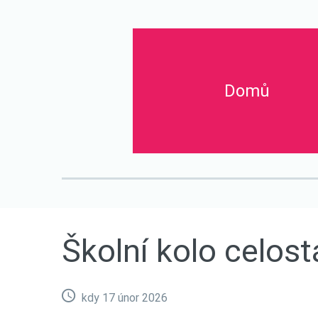
Domů
Titulní stránka
O nás
Aktuality
Školní kolo c
Školní
kolo
celost
kdy 17 únor 2026