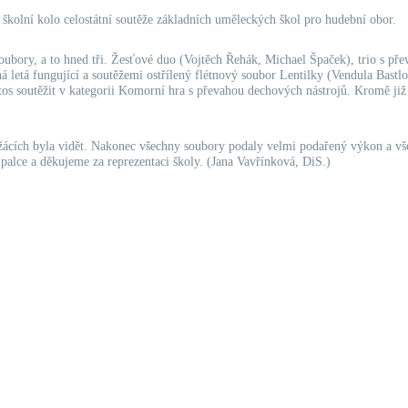
 školní kolo celostátní soutěže základních uměleckých škol pro hudební obor.
 soubory, a to hned tři. Žesťové duo (Vojtěch Řehák, Michael Špaček), trio s
há letá fungující a soutěžemi ostřílený flétnový soubor Lentilky (Vendula Bastl
os soutěžit v kategorii Komorní hra s převahou dechových nástrojů. Kromě již 
 žácích byla vidět. Nakonec všechny soubory podaly velmi podařený výkon a vše
 palce a děkujeme za reprezentaci školy. (Jana Vavřínková, DiS.)