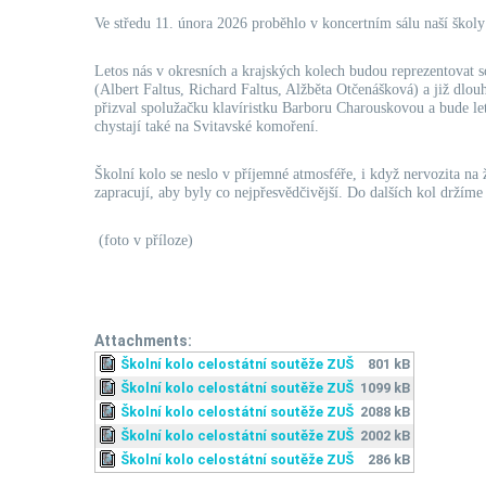
Ve středu 11. února 2026 proběhlo v koncertním sálu naší školy
Letos nás v okresních a krajských kolech budou reprezentovat
(Albert Faltus, Richard Faltus, Alžběta Otčenášková) a již dlou
přizval spolužačku klavíristku Barboru Charouskovou a bude let
chystají také na Svitavské komoření.
Školní kolo se neslo v příjemné atmosféře, i když nervozita na
zapracují, aby byly co nejpřesvědčivější. Do dalších kol držíme
(foto v příloze)
Attachments:
Školní kolo celostátní soutěže ZUŠ
801 kB
Školní kolo celostátní soutěže ZUŠ
1099 kB
Školní kolo celostátní soutěže ZUŠ
2088 kB
Školní kolo celostátní soutěže ZUŠ
2002 kB
Školní kolo celostátní soutěže ZUŠ
286 kB