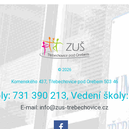
©
2026
Komenského 437, Třebechovice pod Orebem 503 46
ly:
731
390
213,
Vedení
školy:
E-mail:
info@zus-trebechovice.cz