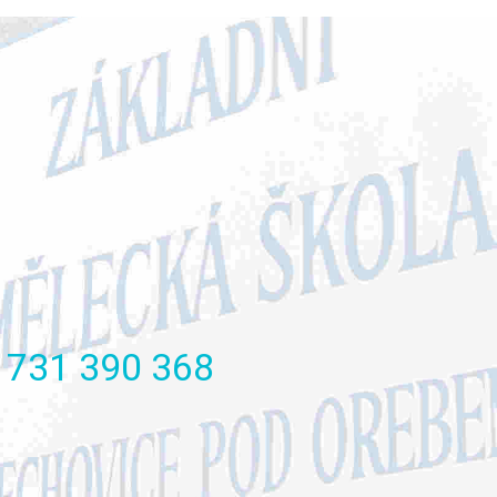
731
390
368