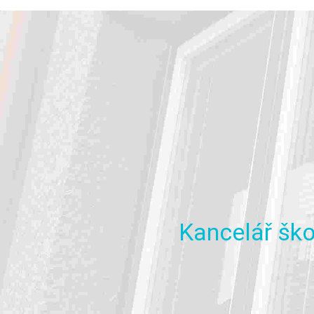
Kancelář
ško