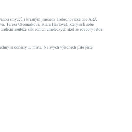
 převahou smyčců s krásným jménem Třebechovické trio ARA
ová, Tereza Otčenášková, Klára Havlová), který si k sobě
tradiční soutěže základních uměleckých škol se soubory letos
chny si odnesly 1. místa. Na svých výkonech jistě ještě